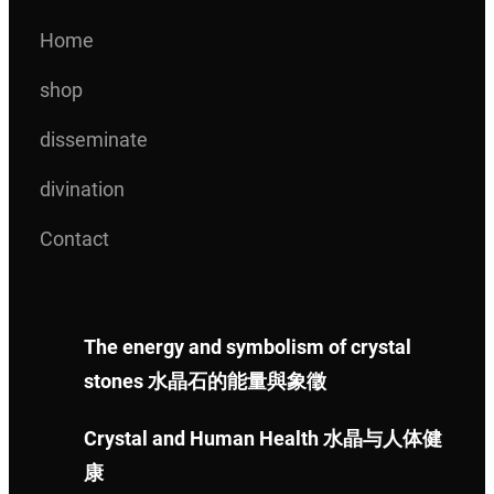
.
5
Home
0
0
0
.
shop
。
0
disseminate
0
。
divination
Contact
The energy and symbolism of crystal
stones 水晶石的能量與象徵
Crystal and Human Health 水晶与人体健
康