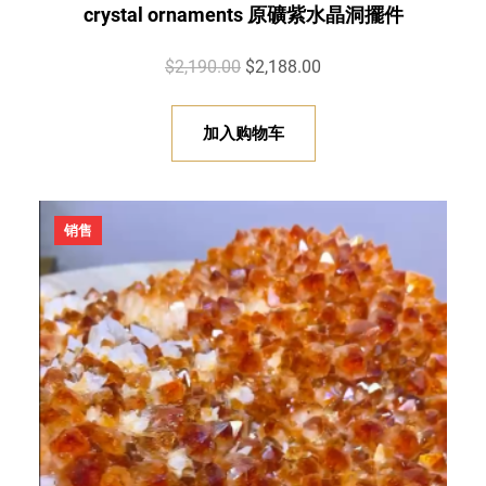
crystal ornaments 原礦紫水晶洞擺件
原
当
$
2,190.00
$
2,188.00
价
前
为
价
加入购物车
：
格
$
为
2
：
促
销售
,
$
销
产
1
2
品
9
,
0
1
.
8
0
8
0
.
。
0