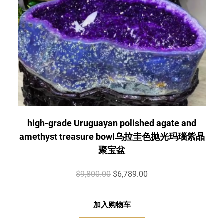
。
0
0
。
high-grade Uruguayan polished agate and
amethyst treasure bowl乌拉圭色抛光玛瑙紫晶
聚宝盆
原
当
$
9,800.00
$
6,789.00
价
前
为
价
加入购物车
：
格