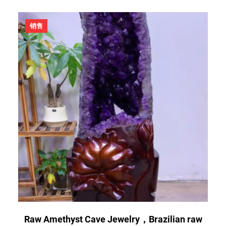
$
为
9
：
促
销售
,
$
销
产
8
6
品
0
,
0
7
.
8
0
9
0
.
。
0
0
。
Raw Amethyst Cave Jewelry，Brazilian raw