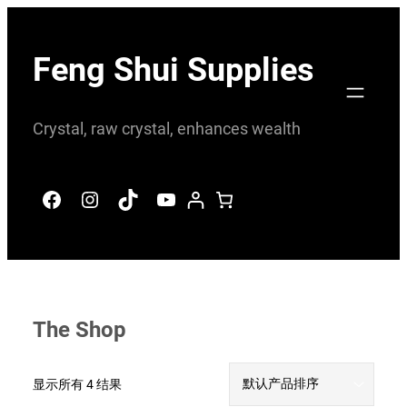
跳
至
Feng Shui Supplies
内
容
Crystal, raw crystal, enhances wealth
Facebook
Instagram
TikTok
YouTube
The Shop
显示所有 4 结果