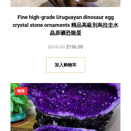
Fine high-grade Uruguayan dinosaur egg
crystal stone ornaments 精品高級別烏拉圭水
晶原礦恐龍蛋
原
当
$
210.00
$
196.00
价
前
为
价
加入购物车
：
格
$
为
2
：
促
销售
1
$
销
产
0
1
品
.
9
0
6
0
.