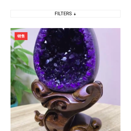
FILTERS
促
销售
销
产
品