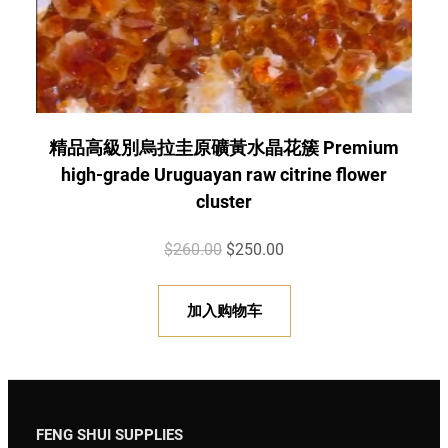
0
。
精品高級別烏拉圭原礦黃水晶花簇 Premium
high-grade Uruguayan raw citrine flower
cluster
原
当
$
260.00
$
250.00
价
前
为
价
加入购物车
：
格
$
为
2
：
6
$
FENG SHUI SUPPLIES
0
2