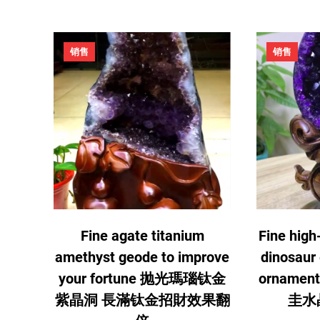
促
促
销售
销售
销
销
产
产
品
品
Fine agate titanium
Fine hig
amethyst geode to improve
dinosaur 
your fortune 抛光瑪瑙钛金
orname
紫晶洞 長滿钛金招財效果翻
圭水