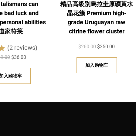
 talismans can
精品高級別烏拉圭原礦黃水
e bad luck and
晶花簇 Premium high-
ersonal abilities
grade Uruguayan raw
道家符箓
citrine flower cluster
原
当
$
260.00
$
250.00
(2 reviews)
价
前
0
原
当
99.00
$
36.00
为
价
价
前
加入购物车
：
格
为
价
加入购物车
$
为
：
格
2
：
$
为
6
$
9
：
0
2
9
$
.
5
.
3
0
0
0
6
0
.
0
.