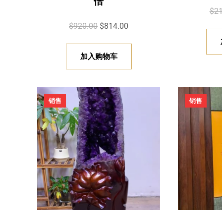
倍
$
21
原
当
$
920.00
$
814.00
价
前
为
价
加入购物车
：
格
$
为
9
：
促
促
销售
销售
2
$
销
销
产
产
0
8
品
品
.
1
0
4
0
.
。
0
0
。