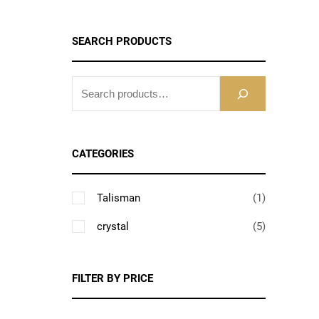
SEARCH PRODUCTS
S
E
A
R
CATEGORIES
C
H
1
Talisman
1
个
5
crystal
5
产
个
品
产
FILTER BY PRICE
品