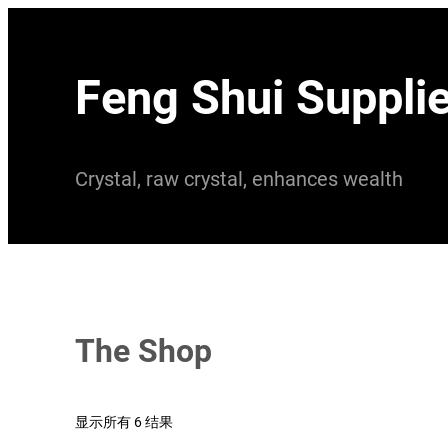
跳
至
Feng Shui Suppli
内
容
Crystal, raw crystal, enhances wealth
The Shop
显示所有 6 结果