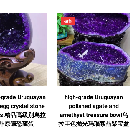
促
销售
销
产
品
h-grade Uruguayan
high-grade Uruguayan
egg crystal stone
polished agate and
nts 精品高級別烏拉
amethyst treasure bowl乌
晶原礦恐龍蛋
拉圭色抛光玛瑙紫晶聚宝盆