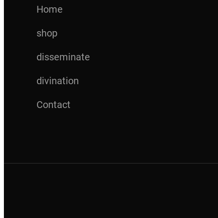
0
8
Home
0
.
shop
。
0
0
disseminate
。
divination
Contact