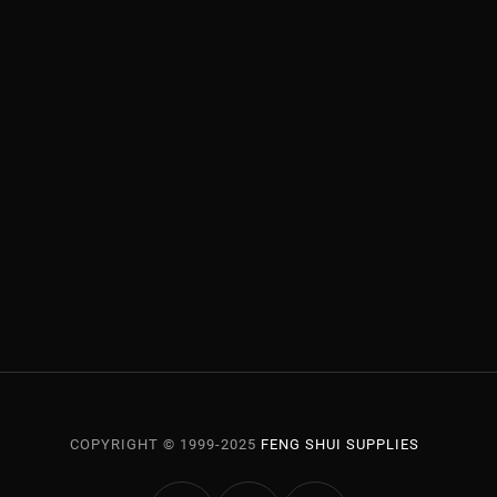
。
0
。
0
0
0
。
。
COPYRIGHT © 1999-2025
FENG SHUI SUPPLIES