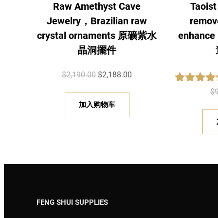
Raw Amethyst Cave
Taoist
Jewelry，Brazilian raw
remov
crystal ornaments 原礦紫水
enhance p
晶洞擺件
原
当
$
2,190.00
$
2,188.00
价
前
Rated
5.0
$
out of 5
为
价
加入购物车
：
格
$
为
2
：
,
$
1
2
9
,
0
1
FENG SHUI SUPPLIES
.
8