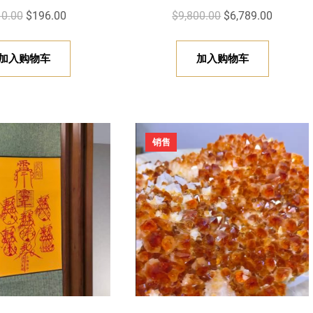
原
当
原
当
0.00
$
196.00
$
9,800.00
$
6,789.00
价
前
价
前
为
价
为
价
加入购物车
加入购物车
：
格
：
格
$
为
$
为
2
：
9
：
1
$
,
$
促
销售
0
1
8
6
销
产
.
9
0
,
品
0
6
0
7
0
.
.
8
。
0
0
9
0
0
.
。
。
0
0
。